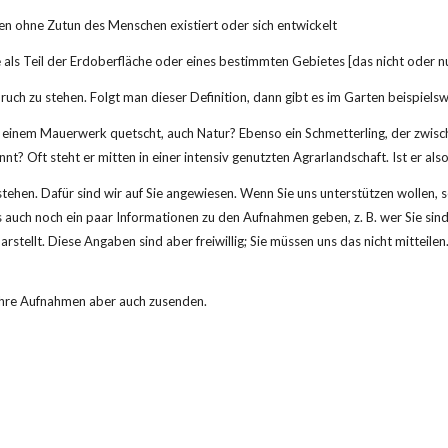
en ohne Zutun des Menschen existiert oder sich entwickelt
 als Teil der Erdoberfläche oder eines bestimmten Gebietes [das nicht oder 
ch zu stehen. Folgt man dieser Definition, dann gibt es im Garten beispielsw
us einem Mauerwerk quetscht, auch Natur? Ebenso ein Schmetterling, der zwisc
 Oft steht er mitten in einer intensiv genutzten Agrarlandschaft. Ist er als
tehen. Dafür sind wir auf Sie angewiesen. Wenn Sie uns unterstützen wollen, se
us auch noch ein paar Informationen zu den Aufnahmen geben, z. B. wer Sie s
rstellt. Diese Angaben sind aber freiwillig; Sie müssen uns das nicht mitteil
 ihre Aufnahmen aber auch zusenden.