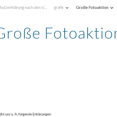
Datenschutzerklärung nach den Vorgaben der DSGVO
grafik
Große Fotoaktion
ip to main content
Skip to navigat
Große Fotoaktio
bt uns u. A. folgende Erklärungen: