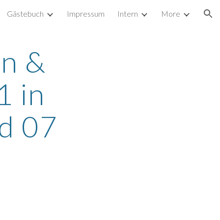
Gästebuch
Impressum
Intern
More
ion
n & 
 in 
ld 07