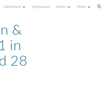
Gästebuch
Impressum
Intern
More
ion
n & 
 in 
ld 28