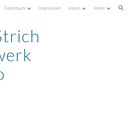
Gästebuch
Impressum
Intern
More
ion
trich 
werk 
o