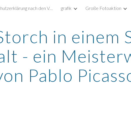
Datenschutzerklärung nach den Vorgaben der DSGVO
grafik
Große Fotoaktion
ip to main content
Skip to navigat
torch in einem S
lt - ein Meister
von Pablo Picass