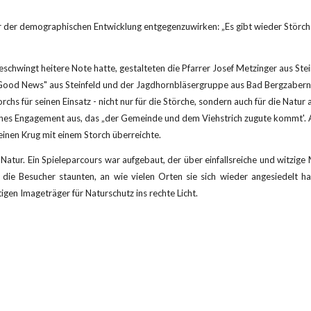
 der demographischen Entwicklung entgegenzuwirken: „Es gibt wieder Störche 
hwingt heitere Note hatte, gestalteten die Pfarrer Josef Metzinger aus Stein
d News" aus Steinfeld und der Jagdhornbläsergruppe aus Bad Bergzabern. M
hs für seinen Einsatz - nicht nur für die Störche, sondern auch für die Natur
ches Engagement aus, das „der Gemeinde und dem Viehstrich zugute kommt'. A
einen Krug mit einem Storch überreichte.
tur. Ein Spieleparcours war aufgebaut, der über einfallsreiche und witzige 
d die Besucher staunten, an wie vielen Orten sie sich wieder angesiedelt h
gen Imageträger für Naturschutz ins rechte Licht.