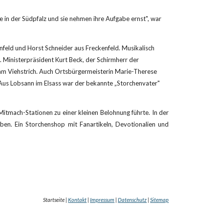
in der Südpfalz und sie nehmen ihre Aufgabe ernst", war 
feld und Horst Schneider aus Freckenfeld. Musikalisch 
inisterpräsident Kurt Beck, der Schirmherr der 
 am Viehstrich. Auch Ortsbürgermeisterin Marie-Therese 
us Lobsann im Elsass war der bekannte „Storchenvater" 
Mitmach-Stationen zu einer kleinen Belohnung führte. In der
aben. Ein Storchenshop mit Fanartikeln, Devotionalien und
Startseite |
Kontakt
|
Impressum
|
Datenschutz
|
Sitemap