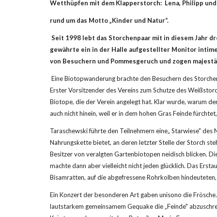
Wetthüpfen mit dem Klapperstorch:  Lena, Philipp un
rund um das Motto „Kinder und Natur“.                                               
 Seit 1998 lebt das Storchenpaar mit in diesem Jahr drei Jungen auf dem Dach der Wiesentalhalle in Steinfeld. Den zahlreichen Besuchern des Storchenfestes am Donnerstag 
gewährte ein in der Halle aufgestellter Monitor intim
von Besuchern und Pommesgeruch und zogen majestät
 Eine Biotopwanderung brachte den Besuchern des Storchenfestes schließlich die Welt von „Meister Adebar" noch ein großes Stück näher. Geführt wurde sie von Professor Dr. Horst Taraschewski, 
Erster Vorsitzender des Vereins zum Schutze des Weißstorc
Biotope, die der Verein angelegt hat. Klar wurde, warum der
auch nicht hinein, weil er in dem hohen Gras Feinde fürchtet,
Taraschewski führte den Teilnehmern eine„ Starwiese" des Na
Nahrungskette bietet, an deren letzter Stelle der Storch st
Besitzer von veralgten Gartenbiotopen neidisch blicken. Die
machte dann aber vielleicht nicht jeden glücklich. Das Erstau
Bisamratten, auf die abgefressene Rohrkolben hindeuteten,
Ein Konzert der besonderen Art gaben unisono die Frösche.
lautstarkem gemeinsamem Gequake die „Feinde" abzuschreck