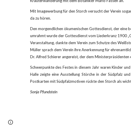
Kräuterwanderung mit dem Botaniker Mario Fassen an.
Mit Imagewerbung für den Storch versucht der Verein sogar
da zu hören.
Den morgendlichen ökumenischen Gottesdienst, der eine besc
umrahmt wurde der Gottesdienst vom Liederkranz 1900 „Goo
Veranstaltung, dankte dem Verein zum Schutze des Weißstorc
Müller sprach dem Verein ihre Anerkennung für ehrenamtli
Dr. Alfred Schierer angereist, der dem Ministerpräsidenten 
Schwerpunkte des Festes in diesem Jahr waren Kinder und Na
Halle zeigte eine Ausstellung Störche in der Südpfalz un
Postkarten mit Südpfalzmotiven rückte den Storch als wichti
Sonja Pfundstein
Page
Report abuse
updated