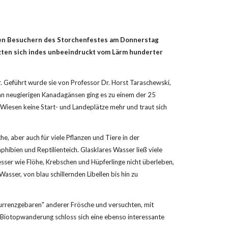
igten sich indes unbeeindruckt vom Lärm hunderter 
an neugierigen Kanadagänsen ging es zu einem der 25 
 Wiesen keine Start- und Landeplätze mehr und traut sich 
, aber auch für viele Pflanzen und Tiere in der 
hibien und Reptilienteich. Glasklares Wasser ließ viele 
esser wie Flöhe, Krebschen und Hüpferlinge nicht überleben, 
asser, von blau schillernden Libellen bis hin zu 
urrenzgebaren" anderer Frösche und versuchten, mit 
iotopwanderung schloss sich eine ebenso interessante 