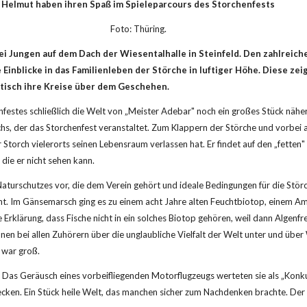
d Helmut haben ihren Spaß im Spieleparcours des Storchenfests
                                        
Foto: Thüring.
e Einblicke in das Familienleben der Störche in luftiger Höhe. Diese ze
isch ihre Kreise über dem Geschehen.
hs, der das Storchenfest veranstaltet. Zum Klappern der Störche und vorbei 
 Storch vielerorts seinen Lebensraum verlassen hat. Er findet auf den „fetten"
 die er nicht sehen kann.
turschutzes vor, die dem Verein gehört und ideale Bedingungen für die Störche
eht. Im Gänsemarsch ging es zu einem acht Jahre alten Feuchtbiotop, einem Amp
 Erklärung, dass Fische nicht in ein solches Biotop gehören, weil dann Algenfr
nen bei allen Zuhörern über die unglaubliche Vielfalt der Welt unter und über W
 war groß.
 Das Geräusch eines vorbeifliegenden Motorflugzeugs werteten sie als „Konk
en. Ein Stück heile Welt, das manchen sicher zum Nachdenken brachte. Der B