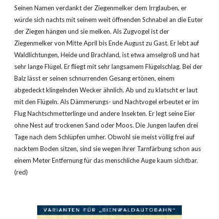
Seinen Namen verdankt der Ziegen­melker dem Irrglauben, er 
würde sich nachts mit seinem weit öffnenden Schnabel an die Euter 
der Ziegen hängen und sie melken. Als Zugvogel ist der 
Ziegenmelker von Mitte April bis Ende August zu Gast. Er lebt auf 
Waldlichtungen, Heide und Brachland, ist etwa amselgroß und hat 
sehr lange Flügel. Er fliegt mit sehr langsamem Flügelschlag. Bei der 
Balz lässt er seinen schnurrenden Gesang ertönen, einem 
abgedeckt klingelnden Wecker ähnlich. Ab und zu klatscht er laut 
mit den Flügeln. Als Dämmerungs- und Nachtvogel erbeutet er im 
Flug Nachtschmetterlinge und andere Insekten. Er legt seine Eier 
ohne Nest auf trocke­nen Sand oder Moos. Die Jungen laufen drei 
Tage nach dem Schlüpfen umher. Obwohl sie meist völlig frei auf 
nacktem Boden sitzen, sind sie wegen ihrer Tarnfärbung schon aus 
einem Meter Entfernung für das menschliche Auge kaum sichtbar. 
(red)