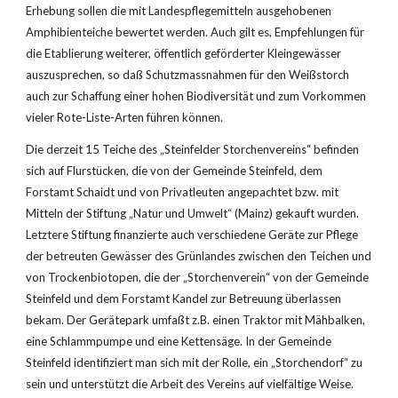
Erhebung sollen die mit Landespflegemitteln ausgehobenen 
Amphibienteiche bewertet werden. Auch gilt es, Empfehlungen für 
die Etablierung weiterer, öffentlich geförderter Kleingewässer 
auszusprechen, so daß Schutzmassnahmen für den Weißstorch 
auch zur Schaffung einer hohen Biodiversität und zum Vorkommen 
vieler Rote-Liste-Arten führen können.
Die derzeit 15 Teiche des „Steinfelder Storchenvereins“ befinden 
sich auf Flurstücken, die von der Gemeinde Steinfeld, dem 
Forstamt Schaidt und von Privatleuten angepachtet bzw. mit 
Mitteln der Stiftung „Natur und Umwelt“ (Mainz) gekauft wurden. 
Letztere Stiftung finanzierte auch verschiedene Geräte zur Pflege 
der betreuten Gewässer des Grünlandes zwischen den Teichen und 
von Trockenbiotopen, die der „Storchenverein“ von der Gemeinde 
Steinfeld und dem Forstamt Kandel zur Betreuung überlassen 
bekam. Der Gerätepark umfaßt z.B. einen Traktor mit Mähbalken, 
eine Schlammpumpe und eine Kettensäge. In der Gemeinde 
Steinfeld identifiziert man sich mit der Rolle, ein „Storchendorf“ zu 
sein und unterstützt die Arbeit des Vereins auf vielfältige Weise.