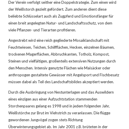
Der Verein verfolgt seither eine Doppelstrategie. Zum einen wird 
der Weißstorch gezielt gefördert. Zum anderen dient diese 
beliebte Schlüsselart auch als Zugpferd und Emotionsfänger für 
einen breit angelegten Natur- und Landschaftsschutz, von dem 
viele Pflanzen- und Tierarten profitieren.
Angestrebt wird eine reich gegliederte Mosaiklandschaft mit 
Feuchtwiesen, Teichen, Schilfflächen, Hecken, einzelnen Bäumen, 
trockenen Magerflächen, Abbruchkanten, Totholz, Kompost, 
Steinen und vielfältigen, großenteils extensiven Nutzungen durch 
den Menschen. Intensiv genutzte Flächen wie Maisäcker oder 
anthropogen gestaltete Gewässer mit Angelsport und Fischbesatz 
müssen dabei als Teil des Landschaftsbildes akzeptiert werden.
Durch die Ausbringung von Nestunterlagen und das Auswildern 
eines einzigen aus einer Aufzuchtstation stammenden 
Storchenpaares gelang es 1998 und in jedem folgenden Jahr, 
Weißstörche zur Brut im Viehstrich zu veranlassen. Die flügge 
gewordenen Jungvögel zogen stets Richtung 
Überwinterungsgebiet ab. Im Jahr 2001 z.B. brüteten in der 