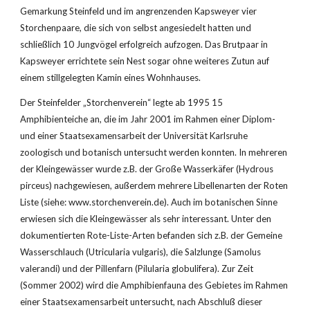
Gemarkung Steinfeld und im angrenzenden Kapsweyer vier 
Storchenpaare, die sich von selbst angesiedelt hatten und 
schließlich 10 Jungvögel erfolgreich aufzogen. Das Brutpaar in 
Kapsweyer errichtete sein Nest sogar ohne weiteres Zutun auf 
einem stillgelegten Kamin eines Wohnhauses.
Der Steinfelder „Storchenverein“ legte ab 1995 15 
Amphibienteiche an, die im Jahr 2001 im Rahmen einer Diplom- 
und einer Staatsexamensarbeit der Universität Karlsruhe 
zoologisch und botanisch untersucht werden konnten. In mehreren 
der Kleingewässer wurde z.B. der Große Wasserkäfer (Hydrous 
pirceus) nachgewiesen, außerdem mehrere Libellenarten der Roten 
Liste (siehe: www.storchenverein.de). Auch im botanischen Sinne 
erwiesen sich die Kleingewässer als sehr interessant. Unter den 
dokumentierten Rote-Liste-Arten befanden sich z.B. der Gemeine 
Wasserschlauch (Utricularia vulgaris), die Salzlunge (Samolus 
valerandi) und der Pillenfarn (Pilularia globulifera). Zur Zeit 
(Sommer 2002) wird die Amphibienfauna des Gebietes im Rahmen 
einer Staatsexamensarbeit untersucht, nach Abschluß dieser 